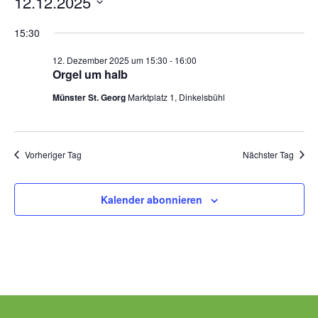
Veranstaltungen
12.12.2025
Na
An
Datum
Pfarrgarten
15:30
Na
wählen.
Geschichte
12. Dezember 2025 um 15:30
-
16:00
Orgel um halb
Münster St. Georg
Marktplatz 1, Dinkelsbühl
Vorheriger Tag
Nächster Tag
Kalender abonnieren