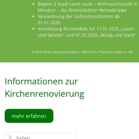
Bayern 2 Stadt Land Leute – Weihnachtsstadt in
Miniatur – die Dinkelsbühler Heimatkrippe
Neuordnung der Gottesdienstzeiten ab
01.01.2026
Anmeldung Kirchenkids für 17.01.2026 „Lesen
und Spielen“ und 07.02.2026 „Mutig und stark“
© 2026 Sankt Georg Dinkelsbühl - WordPress Theme by
Kadence WP
Informationen zur
Kirchenrenovierung
mehr erfahren
Suche