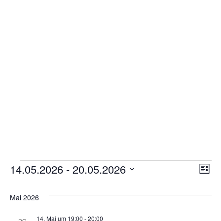
Gottesdienstordnung
Kontakte
Links
Einrichtungen
Gruppen
Kirchenmusik
Sakramente
Kirchen
Veranstaltungen
An
14.05.2026
 - 
20.05.2026
Ve
Liste
Münstergalerie
Datum
Na
An
wählen.
Mai 2026
Kirchenrenovierung
Na
Pfarrzentrum
14. Mai um 19:00
-
20:00
DO.