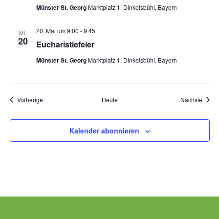
Münster St. Georg
Marktplatz 1, Dinkelsbühl, Bayern
20. Mai um 9:00
-
9:45
MI.
20
Eucharistiefeier
Münster St. Georg
Marktplatz 1, Dinkelsbühl, Bayern
Veranstaltungen
Veran
Vorherige
Heute
Nächste
Kalender abonnieren