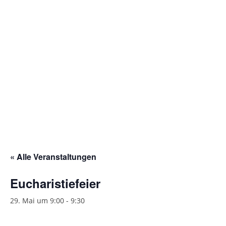
Gottesdienstordnung
Kontakte
Links
Einrichtungen
Gruppen
Kirchenmusik
Sakramente
« Alle Veranstaltungen
Kirchen
Eucharistiefeier
Münstergalerie
29. Mai um 9:00
-
9:30
Kirchenrenovierung
Pfarrzentrum