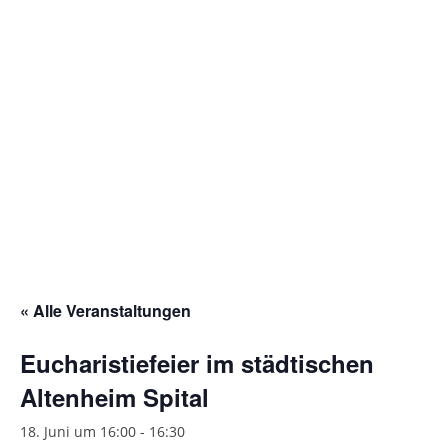
Gottesdienstordnung
Kontakte
Links
Einrichtungen
Gruppen
Kirchenmusik
Sakramente
« Alle Veranstaltungen
Kirchen
Eucharistiefeier im städtischen
Münstergalerie
Altenheim Spital
Kirchenrenovierung
18. Juni um 16:00
-
16:30
Pfarrzentrum