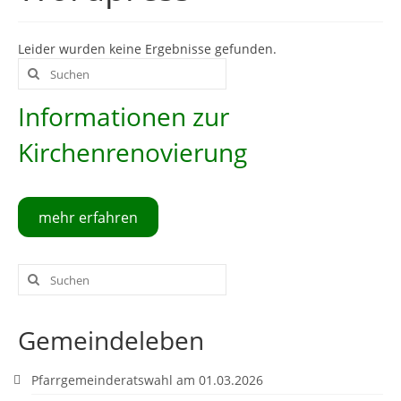
Gottesdienstordnung
Leider wurden keine Ergebnisse gefunden.
Kontakte
Suche
nach:
Links
Informationen zur
Einrichtungen
Kirchenrenovierung
Gruppen
Kirchenmusik
mehr erfahren
Sakramente
Suche
Kirchen
nach:
Münstergalerie
Gemeindeleben
Kirchenrenovierung
Pfarrgemeinderatswahl am 01.03.2026
Pfarrzentrum