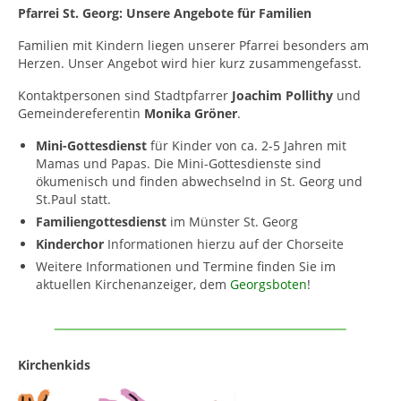
Pfarrei St. Georg: Unsere Angebote für Familien
Gottesdienstordnung
Familien mit Kindern liegen unserer Pfarrei besonders am
Herzen. Unser Angebot wird hier kurz zusammengefasst.
Kontakte
Kontaktpersonen sind Stadtpfarrer
Joachim Pollithy
und
Links
Gemeindereferentin
Monika Gröner
.
Einrichtungen
Mini-Gottesdienst
für Kinder von ca. 2-5 Jahren mit
Mamas und Papas. Die Mini-Gottesdienste sind
Gruppen
ökumenisch und finden abwechselnd in St. Georg und
St.Paul statt.
Kirchenmusik
Familiengottesdienst
im Münster St. Georg
Kinderchor
Informationen hierzu auf der Chorseite
Sakramente
Weitere Informationen und Termine finden Sie im
Kirchen
aktuellen Kirchenanzeiger, dem
Georgsboten
!
Münstergalerie
Kirchenrenovierung
Kirchenkids
Pfarrzentrum