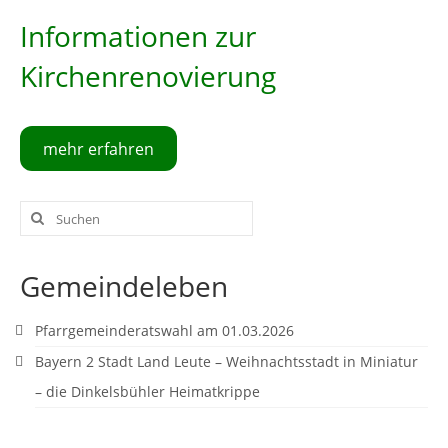
Informationen zur
Gottesdienstordnung
Kirchenrenovierung
Kontakte
Links
mehr erfahren
Einrichtungen
Gruppen
Suche
nach:
Kirchenmusik
Sakramente
Gemeindeleben
Kirchen
Pfarrgemeinderatswahl am 01.03.2026
Münstergalerie
Bayern 2 Stadt Land Leute – Weihnachtsstadt in Miniatur
– die Dinkelsbühler Heimatkrippe
Kirchenrenovierung
Pfarrzentrum