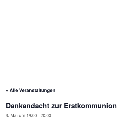
Gottesdienstordnung
Kontakte
Links
Einrichtungen
Gruppen
Kirchenmusik
Sakramente
« Alle Veranstaltungen
Kirchen
Dankandacht zur Erstkommunion
Münstergalerie
3. Mai um 19:00
-
20:00
Kirchenrenovierung
Pfarrzentrum