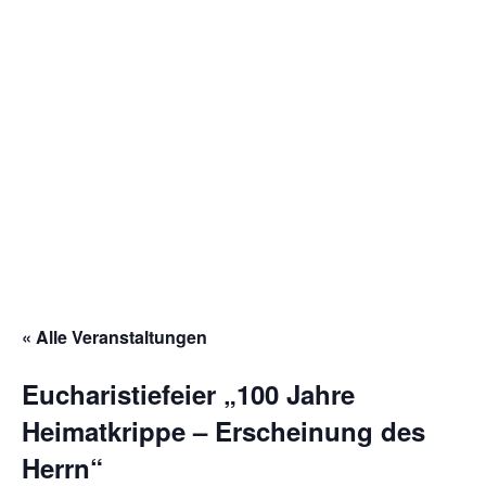
Gottesdienstordnung
Kontakte
Links
Einrichtungen
Gruppen
Kirchenmusik
Sakramente
« Alle Veranstaltungen
Kirchen
Eucharistiefeier „100 Jahre
Münstergalerie
Heimatkrippe – Erscheinung des
Kirchenrenovierung
Herrn“
Pfarrzentrum