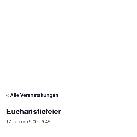
Gottesdienstordnung
Kontakte
Links
Einrichtungen
Gruppen
Kirchenmusik
Sakramente
« Alle Veranstaltungen
Kirchen
Eucharistiefeier
Münstergalerie
17. Juli um 9:00
-
9:45
Kirchenrenovierung
Pfarrzentrum