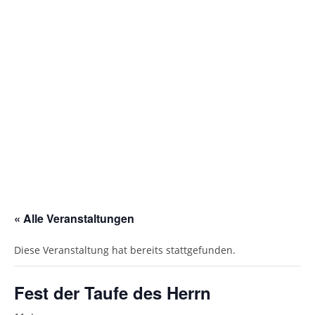
Gottesdienstordnung
Kontakte
Links
Einrichtungen
Gruppen
Kirchenmusik
Sakramente
« Alle Veranstaltungen
Kirchen
Diese Veranstaltung hat bereits stattgefunden.
Münstergalerie
Kirchenrenovierung
Fest der Taufe des Herrn
Pfarrzentrum