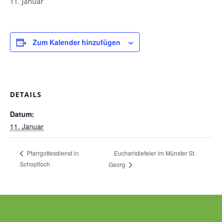
11. Januar
Pfarrgarten
Geschichte
Zum Kalender hinzufügen
DETAILS
Datum:
11. Januar
Eucharistiefeier im Münster St.
Pfarrgottesdienst in
Schopfloch
Georg