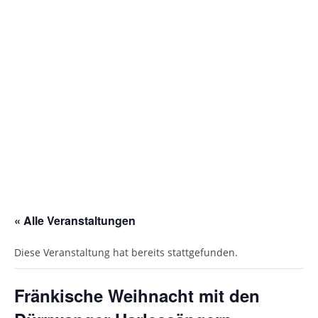
Gottesdienstordnung
Kontakte
Links
Einrichtungen
Gruppen
Kirchenmusik
Sakramente
« Alle Veranstaltungen
Kirchen
Diese Veranstaltung hat bereits stattgefunden.
Münstergalerie
Kirchenrenovierung
Fränkische Weihnacht mit den
Pfarrzentrum