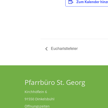
Zum Kalender hinz
Eucharistiefeier
Pfarrbüro St. Georg
Kirchhöflein 6
91550 Dinkelsbühl
Öffnungszeiten