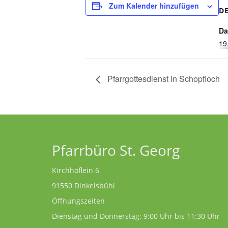
Zum Kalender hinzufügen
D
Da
19.
Pfarrgottesdienst in Schopfloch
Pfarrbüro St. Georg
Kirchhöflein 6
91550 Dinkelsbühl
Öffnungszeiten
Dienstag und Donnerstag: 9:00 Uhr bis 11:30 Uhr