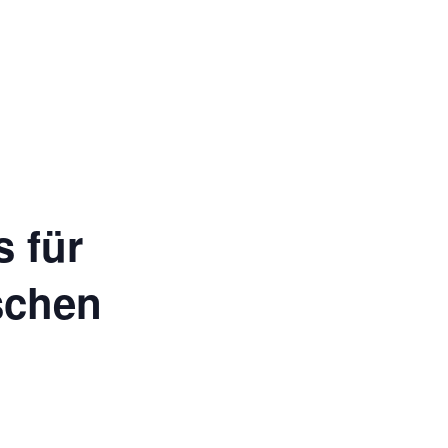
s für
schen