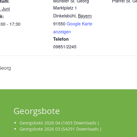
Münster St. Georg
Pfarrei St. G
tum:
Marktplatz 1
. Juni
Dinkelsbühl
,
Bayern
it:
91550
Google Karte
:00 - 17:30
anzeigen
Telefon
09851/2245
Georg
Georgsbote
Georgsbote 2026 04 (1603 Downloads )
Georgsbote 2026 03 (54291 Downloads )