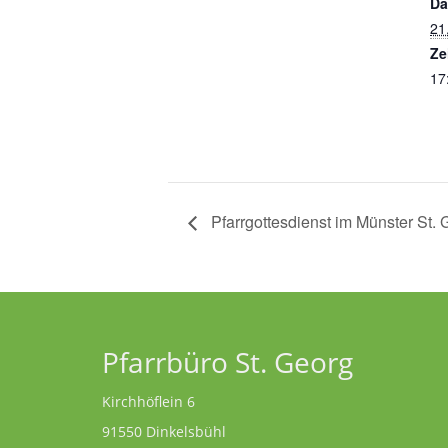
Da
21
Ze
17
Pfarrgottesdienst im Münster St. 
Pfarrbüro St. Georg
Kirchhöflein 6
91550 Dinkelsbühl