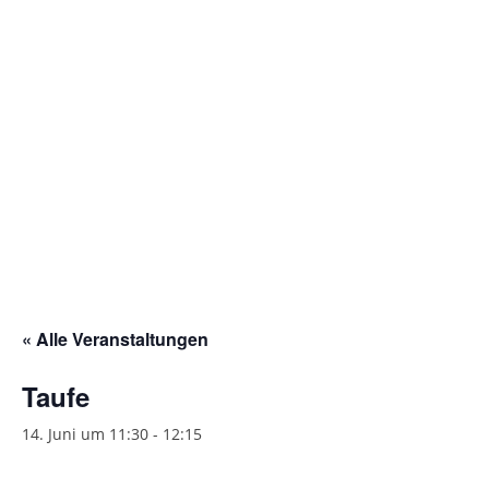
Gottesdienstordnung
Kontakte
Links
Einrichtungen
Gruppen
Kirchenmusik
Sakramente
« Alle Veranstaltungen
Kirchen
Taufe
Münstergalerie
14. Juni um 11:30
-
12:15
Kirchenrenovierung
Pfarrzentrum