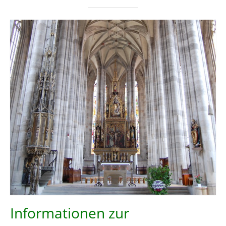
Gottesdienstordnung
Kontakte
Links
Einrichtungen
Gruppen
Kirchenmusik
Sakramente
Kirchen
Münstergalerie
Kirchenrenovierung
Informationen zur
Pfarrzentrum