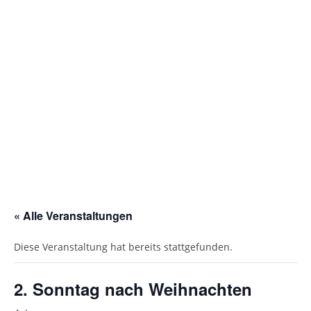
Gottesdienstordnung
Kontakte
Links
Einrichtungen
Gruppen
Kirchenmusik
Sakramente
« Alle Veranstaltungen
Kirchen
Diese Veranstaltung hat bereits stattgefunden.
Münstergalerie
Kirchenrenovierung
2. Sonntag nach Weihnachten
Pfarrzentrum