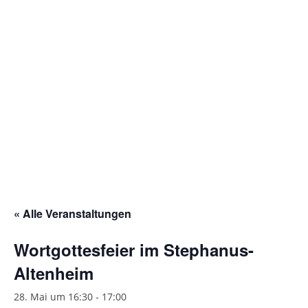
Gottesdienstordnung
Kontakte
Links
Einrichtungen
Gruppen
Kirchenmusik
Sakramente
« Alle Veranstaltungen
Kirchen
Wortgottesfeier im Stephanus-
Münstergalerie
Altenheim
Kirchenrenovierung
28. Mai um 16:30
-
17:00
Pfarrzentrum