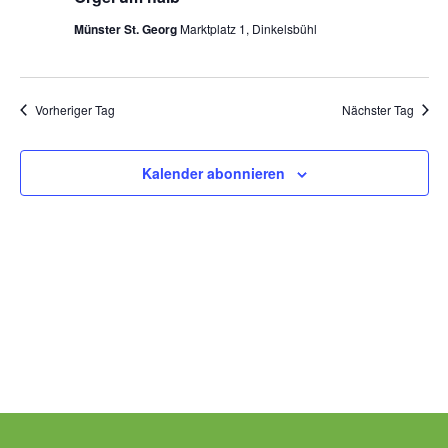
Mai
Münster St. Georg
Marktplatz 1, Dinkelsbühl
Pfarrgarten
2026
Geschichte
Vorheriger Tag
Nächster Tag
Kalender abonnieren