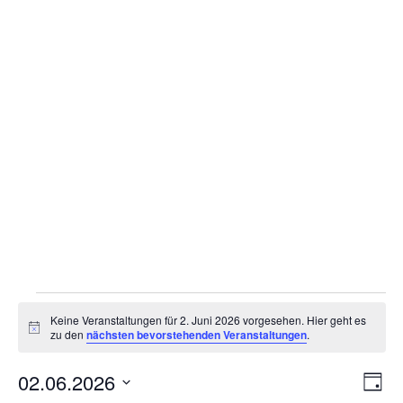
Gottesdienstordnung
Kontakte
Links
Einrichtungen
Gruppen
Kirchenmusik
Sakramente
Kirchen
Veranstaltungen
Keine Veranstaltungen für 2. Juni 2026 vorgesehen. Hier geht es
Münstergalerie
for
Hinweis
zu den
nächsten bevorstehenden Veranstaltungen
.
Kirchenrenovierung
2.
An
02.06.2026
Ve
Tag
Pfarrzentrum