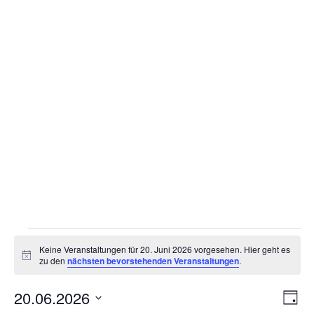
Gottesdienstordnung
Kontakte
Links
Einrichtungen
Gruppen
Kirchenmusik
Sakramente
Kirchen
Veranstaltungen
Keine Veranstaltungen für 20. Juni 2026 vorgesehen. Hier geht es
Münstergalerie
für
Hinweis
zu den
nächsten bevorstehenden Veranstaltungen
.
Kirchenrenovierung
20.
An
20.06.2026
Ve
Tag
Pfarrzentrum