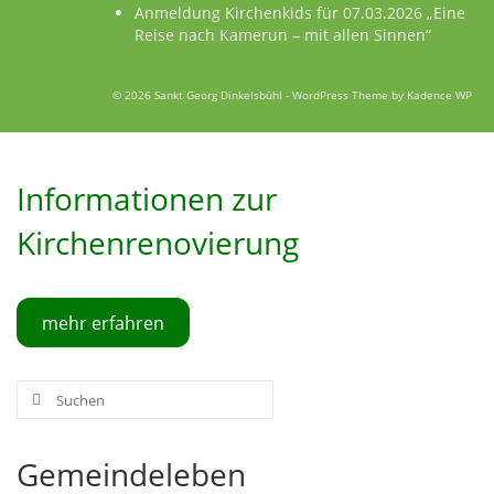
Anmeldung Kirchenkids für 07.03.2026 „Eine
Reise nach Kamerun – mit allen Sinnen“
© 2026 Sankt Georg Dinkelsbühl - WordPress Theme by
Kadence WP
Informationen zur
Kirchenrenovierung
mehr erfahren
Suche
nach:
Gemeindeleben