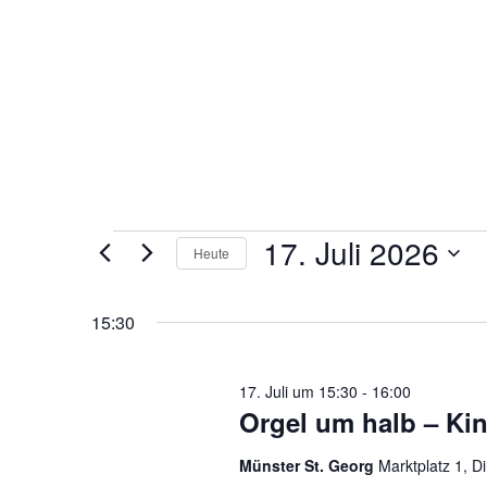
Veranstaltungen
17. Juli 2026
Heute
für
Datum
wählen.
15:30
17.
Juli
17. Juli um 15:30
-
16:00
2026
Orgel um halb – Ki
Münster St. Georg
Marktplatz 1, D