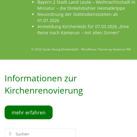
Bayern 2 Stadt Land Leute – Weihnachtsstadt in
Miniatur – die Dinkelsbühler Heimatkrippe
Neuordnung der Gottesdienstzeiten ab
01.01.2026
Anmeldung Kirchenkids für 07.03.2026 „Eine
Reise nach Kamerun – mit allen Sinnen“
© 2026 Sankt Georg Dinkelsbühl - WordPress Theme by
Kadence WP
Informationen zur
Kirchenrenovierung
mehr erfahren
Suche