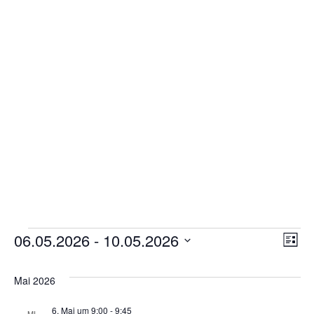
Gottesdienstordnung
Kontakte
Links
Einrichtungen
Gruppen
Kirchenmusik
Sakramente
Kirchen
Veranstaltungen
An
06.05.2026
 - 
10.05.2026
Ve
Liste
Münstergalerie
Datum
Na
An
wählen.
Mai 2026
Kirchenrenovierung
Na
Pfarrzentrum
6. Mai um 9:00
-
9:45
MI.