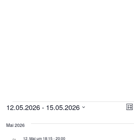
Gottesdienstordnung
Kontakte
Links
Einrichtungen
Gruppen
Kirchenmusik
Sakramente
Kirchen
Veranstaltungen
An
12.05.2026
 - 
15.05.2026
Ve
Liste
Münstergalerie
Datum
Na
An
wählen.
Mai 2026
Kirchenrenovierung
Na
Pfarrzentrum
12. Mai um 18:15
-
20:00
DI.