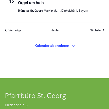
15
Orgel um halb
Münster St. Georg
Marktplatz 1, Dinkelsbühl, Bayern
Veranstaltungen
Veran
Vorherige
Heute
Nächste
Kalender abonnieren
Pfarrbüro St. Georg
Kirchhöflein 6